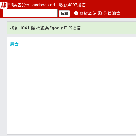
FB廣告分享 facebook ad
收錄4297廣告
關於本站
你管油管
找到
1041
條 標籤為 "
goo.gl"
的廣告
廣告