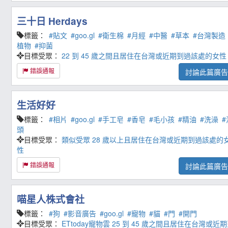
三十日 Herdays
標籤：
#貼文
#goo.gl
#衛生棉
#月經
#中醫
#草本
#台灣製造
植物
#抑菌
目標受眾：
22 到 45 歲之間且居住在台灣或近期到過該處的女性
錯誤通報
討論此篇廣
生活好好
標籤：
#相片
#goo.gl
#手工皂
#香皂
#毛小孩
#精油
#洗澡
#
頭
目標受眾：
類似受眾
28 歲以上且居住在台灣或近期到過該處的
性
錯誤通報
討論此篇廣
喵星人株式會社
標籤：
#狗
#影音廣告
#goo.gl
#寵物
#貓
#門
#開門
目標受眾：
ETtoday寵物雲
25 到 45 歲之間且居住在台灣或近