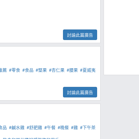
討論此篇廣告
推薦
#零食
#食品
#堅果
#杏仁果
#腰果
#夏威夷
討論此篇廣告
食品
#鹹水雞
#舒肥雞
#午餐
#晚餐
#雞
#下午茶