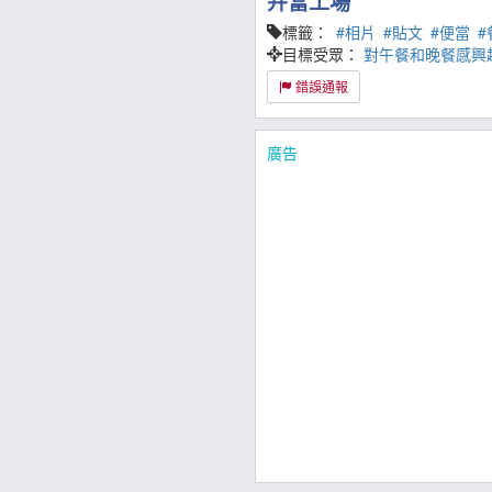
弁當工場
標籤：
#相片
#貼文
#便當
#
目標受眾：
對午餐和晚餐感興
錯誤通報
廣告