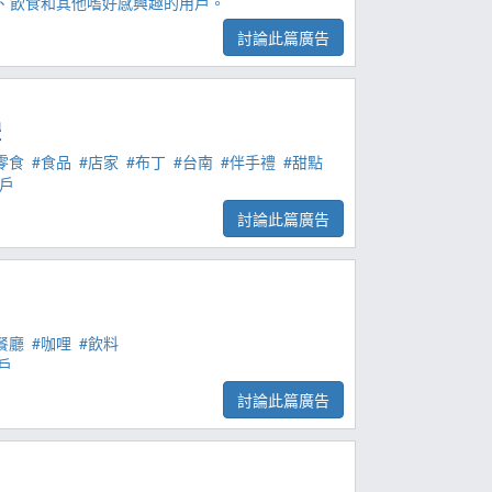
、飲食和其他嗜好感興趣的用戶。
討論此篇廣告
禮
零食
#食品
#店家
#布丁
#台南
#伴手禮
#甜點
用戶
討論此篇廣告
餐廳
#咖哩
#飲料
戶
討論此篇廣告