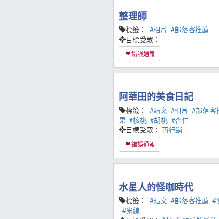
整理師
標籤：
#相片
#部落客推薦
目標受眾：
錯誤通報
阿華田的美食日記
標籤：
#貼文
#相片
#部落客
果
#核桃
#胡桃
#杏仁
目標受眾：
再行銷
錯誤通報
水星人的怪咖時代
標籤：
#貼文
#部落客推薦
#
#米線