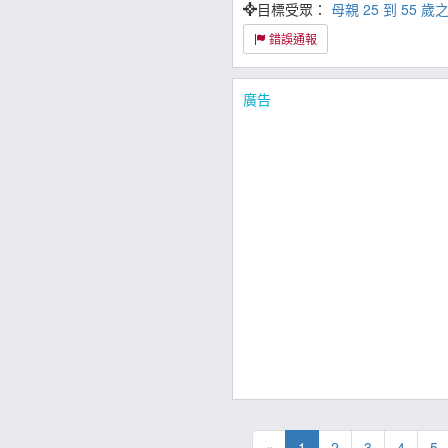
目標受眾：
母親
25 到 55
錯誤通報
廣告
«
1
2
3
4
5