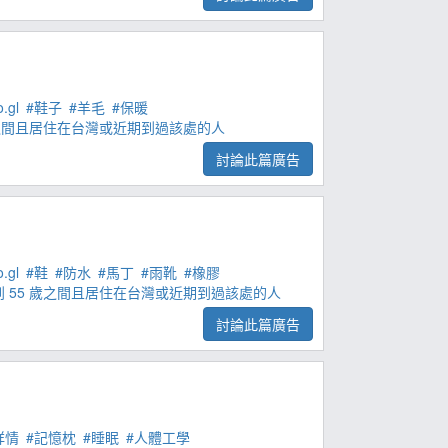
.gl
#鞋子
#羊毛
#保暖
 歲之間且居住在台灣或近期到過該處的人
討論此篇廣告
.gl
#鞋
#防水
#馬丁
#雨靴
#橡膠
 到 55 歲之間且居住在台灣或近期到過該處的人
討論此篇廣告
詳情
#記憶枕
#睡眠
#人體工學