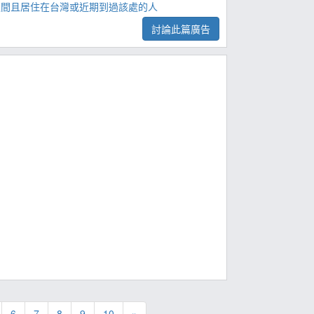
 歲之間且居住在台灣或近期到過該處的人
討論此篇廣告
6
7
8
9
10
»