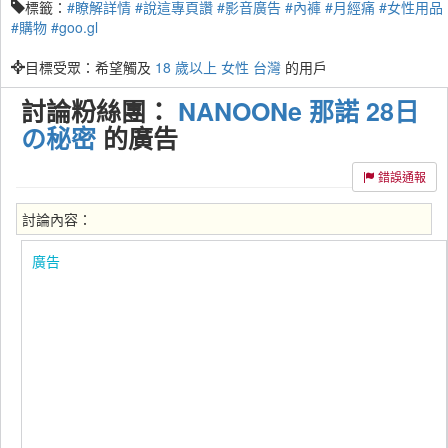
標籤：
#瞭解詳情
#說這專頁讚
#影音廣告
#內褲
#月經痛
#女性用品
#購物
#goo.gl
目標受眾：希望觸及
18 歲以上
女性
台灣
的用戶
討論粉絲團：
NANOONe 那諾 28日
の秘密
的廣告
錯誤通報
討論內容：
廣告