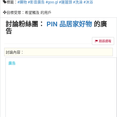
標籤：
#購物
#影音廣告
#goo.gl
#蓮蓬頭
#洗澡
#沐浴
目標受眾：希望觸及 的用戶
討論粉絲團：
PIN 品居家好物
的廣
告
錯誤通報
討論內容：
廣告