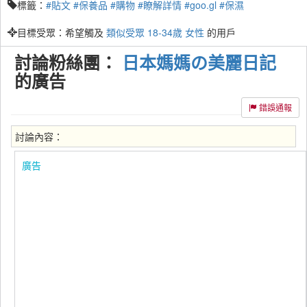
標籤：
#貼文
#保養品
#購物
#瞭解詳情
#goo.gl
#保濕
目標受眾：希望觸及
類似受眾
18-34歲
女性
的用戶
討論粉絲團：
日本媽媽の美麗日記
的廣告
錯誤通報
討論內容：
廣告