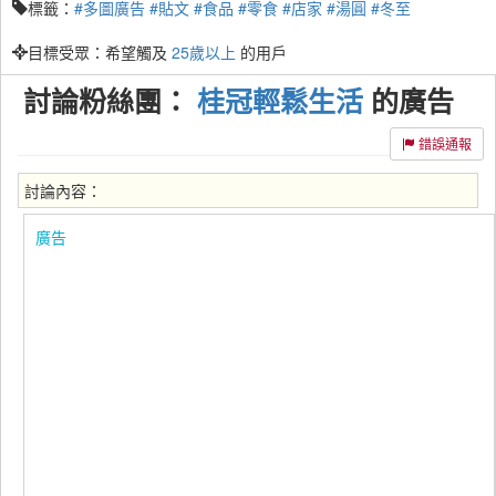
標籤：
#多圖廣告
#貼文
#食品
#零食
#店家
#湯圓
#冬至
目標受眾：希望觸及
25歲以上
的用戶
討論粉絲團：
桂冠輕鬆生活
的廣告
錯誤通報
討論內容：
廣告